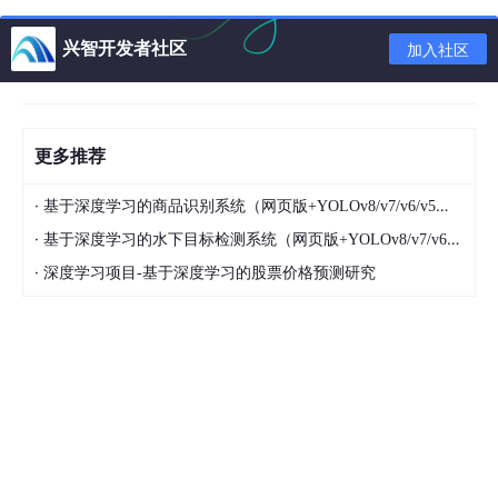
下面以LLVM的后端Cpu0为例介绍这三个组件。
兴智开发者社区
加入社区
2. LLVM MC 构成部分介绍
更多推荐
(1) Assembly Parser
Cpu0后端的Assembly Parser的作用是将汇编文件中的指令解析
·
基于深度学习的商品识别系统（网页版+YOLOv8/v7/v6/v5代码+训练数据集）
为LLVM MCInst，其由一个源文件'Cpu0AsmParser.cpp'组成，
·
基于深度学习的水下目标检测系统（网页版+YOLOv8/v7/v6/v5代码+训练数据集）
该文件包含从'MCTargetAsmParser'继承的‘Cpu0AsmParser’类：
·
深度学习项目-基于深度学习的股票价格预测研究
public:

Cpu0AsmParser
(const MCSubtargetInfo &sti, MCAsmPa
                const MCInstrInfo &MII, const MCTar
    : 
MCTargetAsmParser
(Options, sti, MII), 
Parser
(
setAvailableFeatures
(ComputeAvailableFeatures(g
  }

  MCAsmParser &
getParser
() const { return Parser; }
